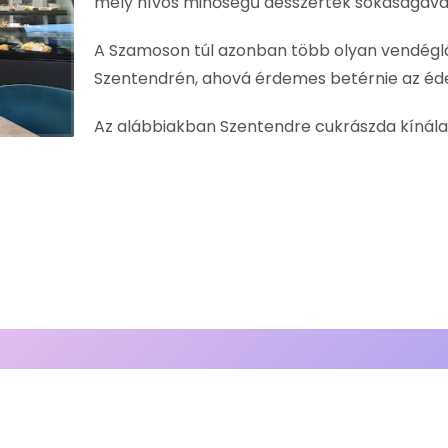
mely nívós minőségű desszertek sokaságával
A Szamoson túl azonban több olyan vendéglát
Szentendrén, ahová érdemes betérnie az éd
Az alábbiakban Szentendre cukrászda kínálat