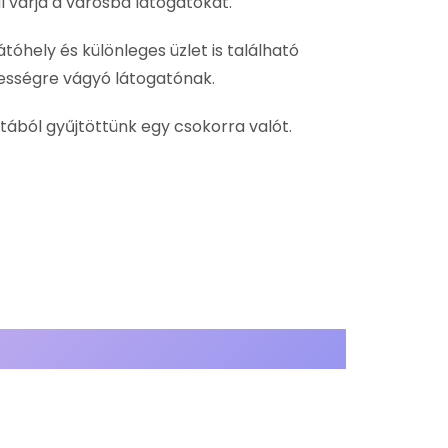
 várja a városba látogatókat.
óhely és különleges üzlet is található
ességre vágyó látogatónak.
ából gyűjtöttünk egy csokorra valót.