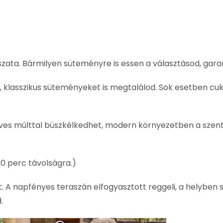
ászata. Bármilyen süteményre is essen a választásod, gar
s, klasszikus süteményeket is megtalálod. Sok esetben c
 éves múlttal büszkélkedhet, modern környezetben a szen
20 perc távolságra.)
et. A napfényes teraszán elfogyasztott reggeli, a helyben 
.