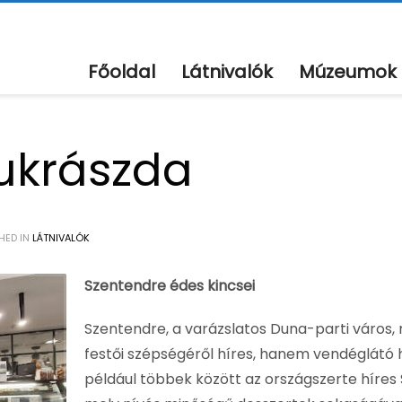
Főoldal
Látnivalók
Múzeumok
ukrászda
HED IN
LÁTNIVALÓK
Szentendre édes kincsei
Szentendre, a varázslatos Duna-parti város,
festői szépségéről híres, hanem vendéglátó hel
például többek között az országszerte híre