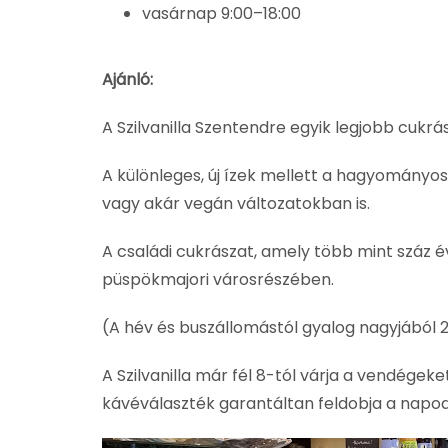
vasárnap 9:00–18:00
Ajánló:
A Szilvanilla Szentendre egyik legjobb cukr
A különleges, új ízek mellett a hagyományo
vagy akár vegán változatokban is.
A családi cukrászat, amely több mint száz
püspökmajori városrészében.
(A hév és buszállomástól gyalog nagyjából 
A Szilvanilla már fél 8-tól várja a vendégek
kávéválaszték garantáltan feldobja a napod