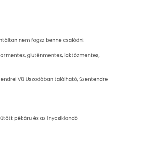
antáltan nem fogsz benne csalódni.
ukormentes, gluténmentes, laktózmentes,
tendrei V8 Uszodában található, Szentendre
sütött pékáru és az ínycsiklandó