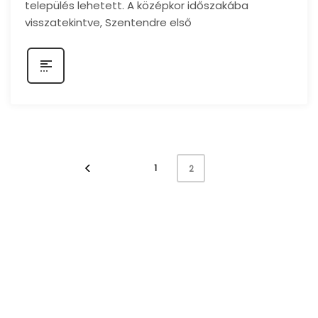
település lehetett. A középkor időszakába
visszatekintve, Szentendre első
1
2