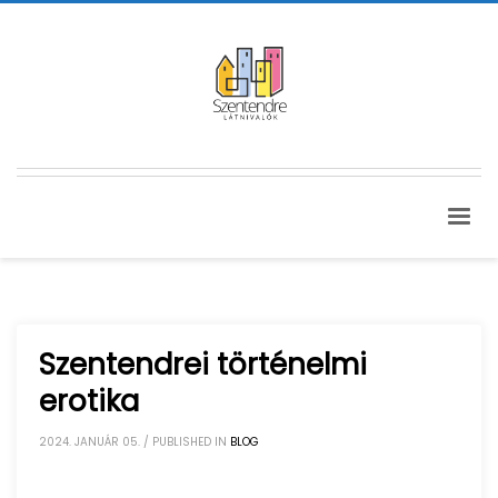
Szentendrei történelmi
erotika
2024. JANUÁR 05.
/
PUBLISHED IN
BLOG