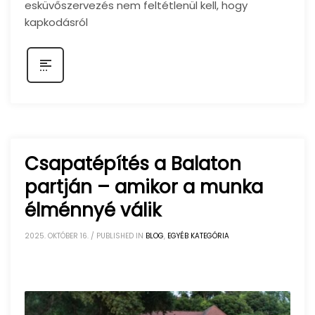
esküvőszervezés nem feltétlenül kell, hogy
kapkodásról
Csapatépítés a Balaton
partján – amikor a munka
élménnyé válik
2025. OKTÓBER 16.
/
PUBLISHED IN
BLOG
,
EGYÉB KATEGÓRIA