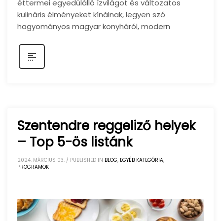
éttermei egyedülálló ízvilágot és változatos
kulináris élményeket kínálnak, legyen szó
hagyományos magyar konyháról, modern
Szentendre reggeliző helyek
– Top 5-ös listánk
2024. MÁRCIUS 03.
/
PUBLISHED IN
BLOG
,
EGYÉB KATEGÓRIA
,
PROGRAMOK