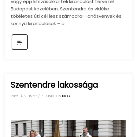
vagy épp kihívásokkal teli kirándulást tervezel
Budapest közelében, Szentendre és vidéke
tökéletes úti cél lesz számodra! Tanösvények és
könnyű kirándulások – a
​Szentendre lakossága
2025. ÁPRILIS 27.
/
PUBLISHED IN
BLOG