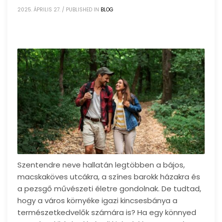
2025. ÁPRILIS 27.
/
PUBLISHED IN
BLOG
Szentendre neve hallatán legtöbben a bájos,
macskaköves utcákra, a színes barokk házakra és
a pezsgő művészeti életre gondolnak. De tudtad,
hogy a város környéke igazi kincsesbánya a
természetkedvelők számára is? Ha egy könnyed