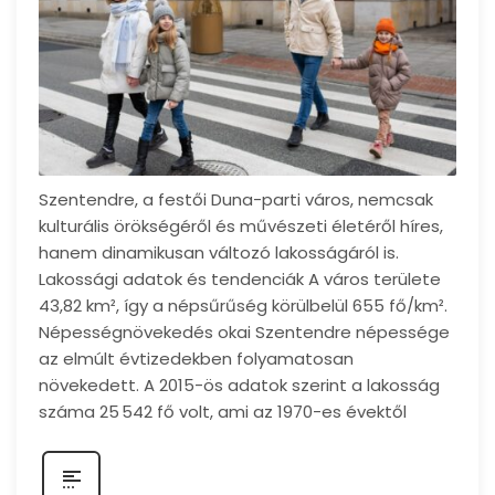
Szentendre, a festői Duna-parti város, nemcsak
kulturális örökségéről és művészeti életéről híres,
hanem dinamikusan változó lakosságáról is.
Lakossági adatok és tendenciák A város területe
43,82 km², így a népsűrűség körülbelül 655 fő/km².
Népességnövekedés okai Szentendre népessége
az elmúlt évtizedekben folyamatosan
növekedett. A 2015-ös adatok szerint a lakosság
száma 25 542 fő volt, ami az 1970-es évektől