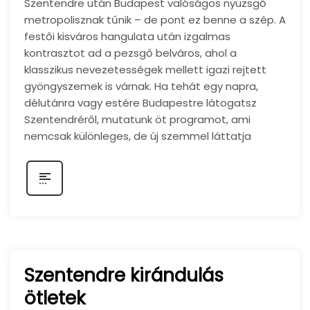
Szentendre után Budapest valóságos nyüzsgő
metropolisznak tűnik – de pont ez benne a szép. A
festői kisváros hangulata után izgalmas
kontrasztot ad a pezsgő belváros, ahol a
klasszikus nevezetességek mellett igazi rejtett
gyöngyszemek is várnak. Ha tehát egy napra,
délutánra vagy estére Budapestre látogatsz
Szentendréről, mutatunk öt programot, ami
nemcsak különleges, de új szemmel láttatja
Szentendre kirándulás
ötletek