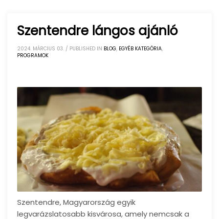
Szentendre lángos ajánló
2024. MÁRCIUS 03.
/
PUBLISHED IN
BLOG
,
EGYÉB KATEGÓRIA
,
PROGRAMOK
Szentendre, Magyarország egyik
legvarázslatosabb kisvárosa, amely nemcsak a