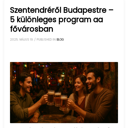
Szentendréről Budapestre –
5 különleges program aa
fővárosban
2025. MÁJUS 19.
/
PUBLISHED IN
BLOG