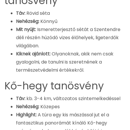
tanösvény
Táv:
Rövid séta
Nehézség:
Könnyű
Mit nyújt:
Ismeretterjesztő sétát a Szentendre
déli részén húzódó vizes élőhelyek, ligeterdők
világában.
Kiknek ajánlott:
Olyanoknak, akik nem csak
gyalogolni, de tanulni is szeretnének a
természetvédelmi értékekről.
Kő-hegy tanösvény
Táv:
kb. 3-4 km, változatos szintemelkedéssel
Nehézség:
Közepes
Highlight:
A túra egy kis mászással jut el a
fantasztikus panorámát kínáló Kő-hegy