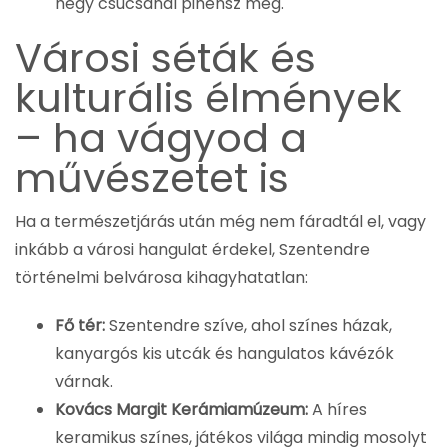
hegy csúcsánál pihensz meg.
Városi séták és
kulturális élmények
– ha vágyod a
művészetet is
Ha a természetjárás után még nem fáradtál el, vagy
inkább a városi hangulat érdekel, Szentendre
történelmi belvárosa kihagyhatatlan:
Fő tér:
Szentendre szíve, ahol színes házak,
kanyargós kis utcák és hangulatos kávézók
várnak.
Kovács Margit Kerámiamúzeum:
A híres
keramikus színes, játékos világa mindig mosolyt