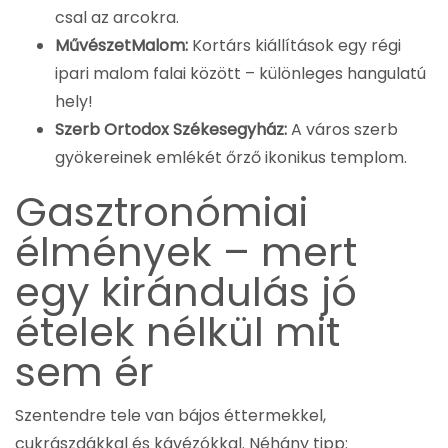
csal az arcokra.
MűvészetMalom:
Kortárs kiállítások egy régi
ipari malom falai között – különleges hangulatú
hely!
Szerb Ortodox Székesegyház:
A város szerb
gyökereinek emlékét őrző ikonikus templom.
Gasztronómiai
élmények – mert
egy kirándulás jó
ételek nélkül mit
sem ér
Szentendre tele van bájos éttermekkel,
cukrászdákkal és kávézókkal. Néhány tipp: