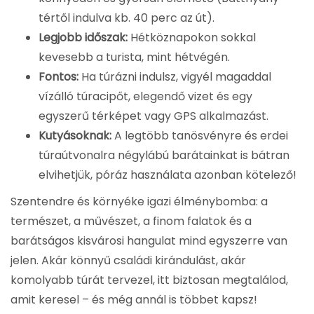
tértől indulva kb. 40 perc az út).
Legjobb időszak:
Hétköznapokon sokkal
kevesebb a turista, mint hétvégén.
Fontos:
Ha túrázni indulsz, vigyél magaddal
vízálló túracipőt, elegendő vizet és egy
egyszerű térképet vagy GPS alkalmazást.
Kutyásoknak:
A legtöbb tanösvényre és erdei
túraútvonalra négylábú barátainkat is bátran
elvihetjük, póráz használata azonban kötelező!
Szentendre és környéke igazi élménybomba: a
természet, a művészet, a finom falatok és a
barátságos kisvárosi hangulat mind egyszerre van
jelen. Akár könnyű családi kirándulást, akár
komolyabb túrát tervezel, itt biztosan megtalálod,
amit keresel – és még annál is többet kapsz!