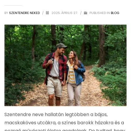
BY
SZENTENDRE NEKED
/
2025. ÁPRILIS 27.
/
PUBLISHED IN
BLOG
Szentendre neve hallatán legtöbben a bájos,
macskaköves utcákra, a színes barokk házakra és a
pezsgő művészeti életre gondolnak. De tudtad, hogy