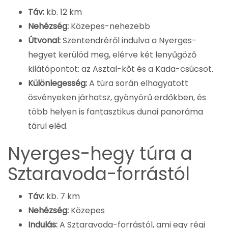
Táv:
kb. 12 km
Nehézség:
Közepes-nehezebb
Útvonal:
Szentendréről indulva a Nyerges-
hegyet kerülöd meg, elérve két lenyűgöző
kilátópontot: az Asztal-kőt és a Kada-csúcsot.
Különlegesség:
A túra során elhagyatott
ösvényeken járhatsz, gyönyörű erdőkben, és
több helyen is fantasztikus dunai panoráma
tárul eléd.
Nyerges-hegy túra a
Sztaravoda-forrástól
Táv:
kb. 7 km
Nehézség:
Közepes
Indulás:
A Sztaravoda-forrástól, ami egy régi