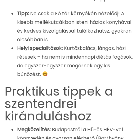
Tipp:
Ne csak a Fő tér környékén nézelődj! A
kisebb mellékutcákban isteni házias konyhával
és kedves kiszolgálással találkozhatsz, gyakran
olcsóbban is.
Helyi specialitások:
Kürtőskalács, lángos, házi
rétesek – ha nem is mindennapi diétás fogások,
de egyszer-egyszer megérnek egy kis
bűnözést.
Praktikus tippek a
szentendrei
kiránduláshoz
Megközelítés:
Budapestről a H5-ös HÉV-vel
könnyedén és gyorsan elérhető (Batthyány