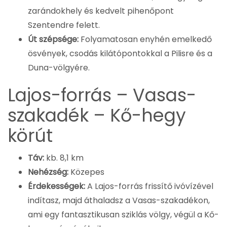
zarándokhely és kedvelt pihenőpont
Szentendre felett.
Út szépsége:
Folyamatosan enyhén emelkedő
ösvények, csodás kilátópontokkal a Pilisre és a
Duna-völgyére.
Lajos-forrás – Vasas-
szakadék – Kő-hegy
körút
Táv:
kb. 8,1 km
Nehézség:
Közepes
Érdekességek:
A Lajos-forrás frissítő ivóvízével
indítasz, majd áthaladsz a Vasas-szakadékon,
ami egy fantasztikusan sziklás völgy, végül a Kő-